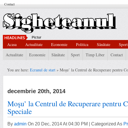
Contact
Pictură Modernă,
Acasa
Actualitate
Economie
Politica
Sănătate
Sport
Actualitate
Economie
Sănătate
Sport
Timp Liber
Contact
You are here:
Ecranul de start
» Moşu’ la Centrul de Recuperare pentru Co
decembrie 20th, 2014
Moşu’ la Centrul de Recuperare pentru C
Speciale
By
admin
On 20 Dec, 2014 At 04:30 PM | Categorized As
Pr