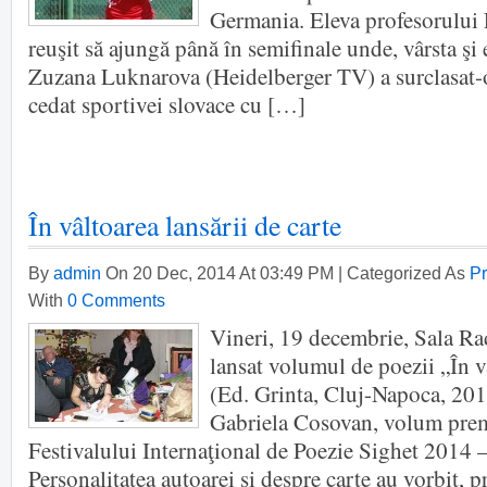
Germania. Eleva profesorului
reuşit să ajungă până în semifinale unde, vârsta şi
Zuzana Luknarova (Heidelberger TV) a surclasat-
cedat sportivei slovace cu […]
În vâltoarea lansării de carte
By
admin
On 20 Dec, 2014 At 03:49 PM | Categorized As
Pr
With
0 Comments
Vineri, 19 decembrie, Sala Rad
lansat volumul de poezii „În v
(Ed. Grinta, Cluj-Napoca, 20
Gabriela Cosovan, volum prem
Festivalului Internaţional de Poezie Sighet 2014 –
Personalitatea autoarei şi despre carte au vorbit, pri