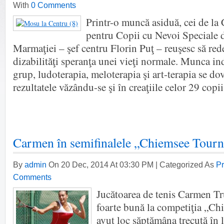
With
0 Comments
Printr-o muncă asiduă, cei de la
pentru Copii cu Nevoi Speciale 
Marmaţiei – şef centru Florin Puţ – reuşesc să red
dizabilităţi speranţa unei vieţi normale. Munca in
grup, ludoterapia, meloterapia şi art-terapia se do
rezultatele văzându-se şi în creaţiile celor 29 cop
Carmen în semifinalele „Chiemsee Tourn
By
admin
On 20 Dec, 2014 At 03:30 PM | Categorized As
Pr
Comments
Jucătoarea de tenis Carmen Tru
foarte bună la competiţia „Ch
avut loc săptămâna trecută în 