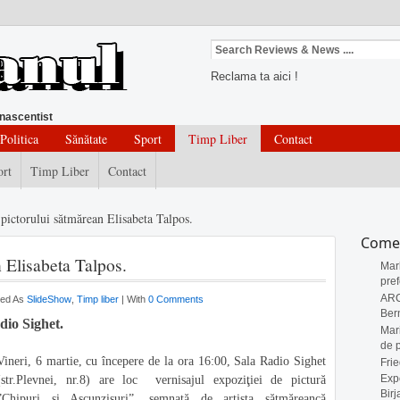
Reclama ta aici !
nascentist
Politica
Sănătate
Sport
Timp Liber
Contact
ort
Timp Liber
Contact
 pictorului sătmărean Elisabeta Talpos.
Comen
 Elisabeta Talpos.
Mar
pref
AR
zed As
SlideShow
,
Timp liber
| With
0 Comments
Ber
dio Sighet.
Mar
de p
Vineri, 6 martie, cu începere de la ora 16:00, Sala Radio Sighet
Frie
Expo
(str.Plevnei, nr.8) are loc vernisajul expoziţiei de pictură
Birj
”Chipuri şi Ascunzişuri”, semnată de artista sătmăreancă