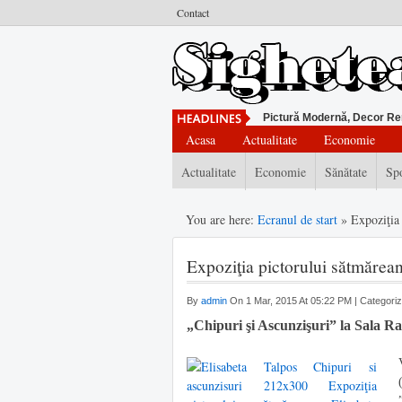
Contact
Pictură Modernă, Decor Re
Acasa
Actualitate
Economie
Actualitate
Economie
Sănătate
Sp
You are here:
Ecranul de start
» Expoziţia
Expoziţia pictorului sătmărean
By
admin
On 1 Mar, 2015 At 05:22 PM | Categori
„Chipuri şi Ascunzişuri” la Sala Ra