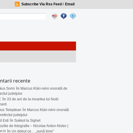
Subscribe Via Rss Feed
/
Email
tarii recente
în
kus Sorin
Marcus Klári-néni onorată de
ectul judeţului
în
C
33 de ani de la moartea lui Noël
nard.
în
ius Teleptean
Marcus Klári-néni onorată
refectul judeţului
în
d Esti
Sukkot la Sighet
zitie de fotografie – Nicolae Anton-Nistor |
ar.ro
în
Un debut ce… „sună bine”