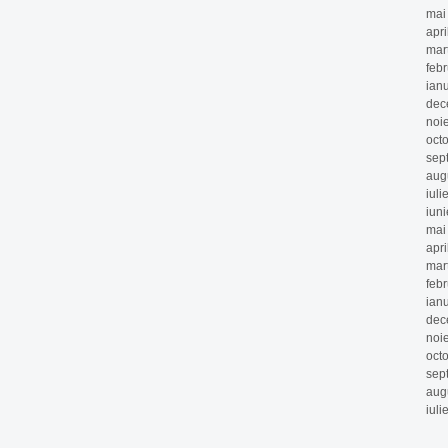
mai
apri
mar
feb
ian
dec
noi
oct
sep
aug
iuli
iun
mai
apri
mar
feb
ian
dec
noi
oct
sep
aug
iuli