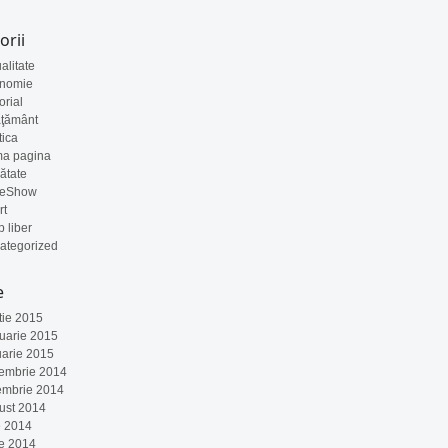
orii
alitate
nomie
orial
ăţământ
tica
ma pagina
ătate
deShow
rt
 liber
ategorized
e
tie 2015
ruarie 2015
uarie 2015
embrie 2014
embrie 2014
ust 2014
e 2014
ie 2014