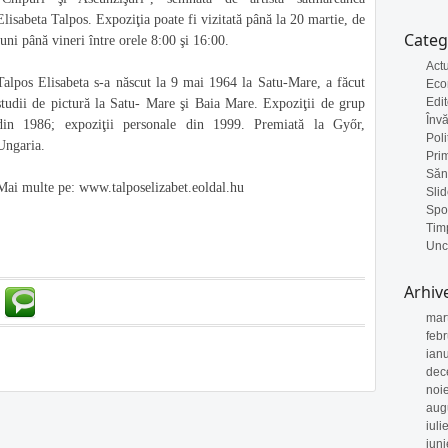
Elisabeta Talpos. Expoziţia poate fi vizitată până la 20 martie, de
Categ
luni până vineri între orele 8:00 şi 16:00.
Actu
Talpos Elisabeta s-a născut la 9 mai 1964 la Satu-Mare, a făcut
Eco
Edit
studii de pictură la Satu- Mare şi Baia Mare. Expoziţii de grup
Înv
din 1986; expoziţii personale din 1999. Premiată la Győr,
Poli
Ungaria.
Pri
Săn
Mai multe pe: www.talposelizabet.eoldal.hu
Sli
Spo
Timp
Unc
Arhiv
mar
feb
ian
dec
noi
aug
iuli
iun