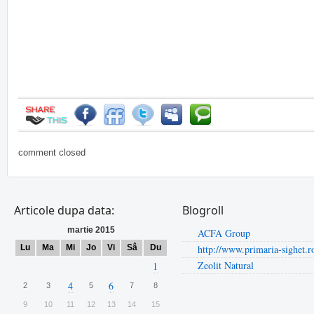
comment closed
Articole dupa data:
Blogroll
martie 2015
ACFA Group
Lu
Ma
Mi
Jo
Vi
Sâ
Du
http://www.primaria-sighet.r
Zeolit Natural
1
4
6
2
3
5
7
8
9
10
11
12
13
14
15