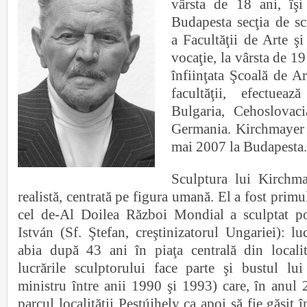
vârsta de 18 ani, îşi
Budapesta secţia de s
a Facultăţii de Arte ş
vocaţie, la vârsta de 1
înfiinţata Şcoală de A
facultăţii, efectuea
Bulgaria, Cehoslovaci
Germania. Kirchmayer 
mai 2007 la Budapesta.
Sculptura lui Kirchm
realistă, centrată pe figura umană. El a fost primu
cel de-Al Doilea Război Mondial a sculptat por
István (Sf. Ştefan, creştinizatorul Ungariei): lu
abia după 43 ani în piaţa centrală din localit
lucrările sculptorului face parte şi bustul lu
ministru între anii 1990 şi 1993) care, în anul 
parcul localităţii Pestújhely ca apoi să fie găsit 