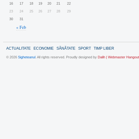
16
17
18
19
20
21
22
23
24
25
26
27
28
29
30
31
« Feb
ACTUALITATE
ECONOMIE
SĂNĂTATE
SPORT
TIMP LIBER
© 2026
Sigheteanul
. All rights reserved. Proudly designed by
Dalih | Webmaster Hangout