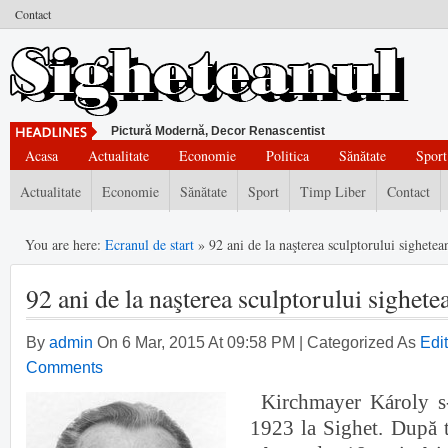
Contact
Pictură Modernă, Decor Renascentist
Acasa
Actualitate
Economie
Politica
Sănătate
Sport
Actualitate
Economie
Sănătate
Sport
Timp Liber
Contact
You are here:
Ecranul de start
» 92 ani de la naşterea sculptorului sighetea
92 ani de la naşterea sculptorului sighete
By
admin
On 6 Mar, 2015 At 09:58 PM | Categorized As
Edit
Comments
Kirchmayer Károly s-
1923 la Sighet. După t