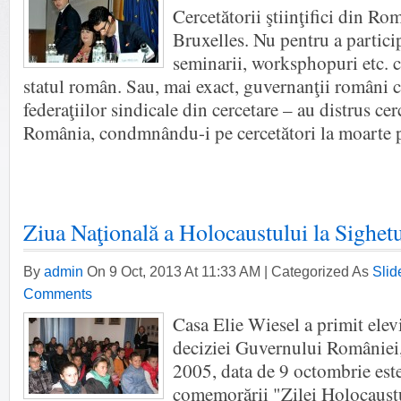
Cercetătorii ştiinţifici din Ro
Bruxelles. Nu pentru a partici
seminarii, worksphopuri etc. c
statul român. Sau, mai exact, guvernanţii români 
federaţiilor sindicale din cercetare – au distrus cerc
România, condmnându-i pe cercetători la moarte 
Ziua Naţională a Holocaustului la Sighe
By
admin
On 9 Oct, 2013 At 11:33 AM | Categorized As
Sli
Comments
Casa Elie Wiesel a primit elev
deciziei Guvernului României
2005, data de 9 octombrie est
comemorării "Zilei Holocaustu