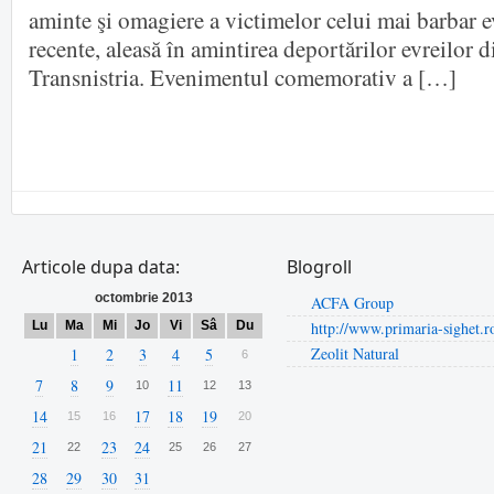
aminte şi omagiere a victimelor celui mai barbar e
recente, aleasă în amintirea deportărilor evreilor 
Transnistria. Evenimentul comemorativ a […]
Articole dupa data:
Blogroll
octombrie 2013
ACFA Group
Lu
Ma
Mi
Jo
Vi
Sâ
Du
http://www.primaria-sighet.r
Zeolit Natural
1
2
3
4
5
6
7
8
9
11
10
12
13
14
17
18
19
15
16
20
21
23
24
22
25
26
27
28
29
30
31