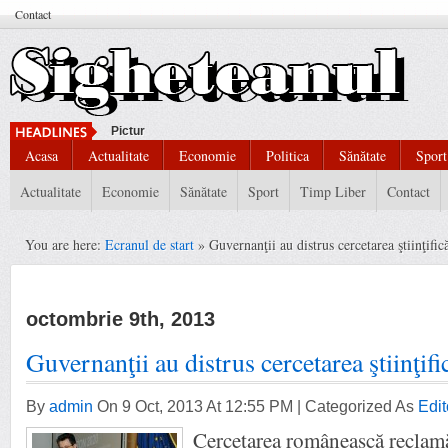
Contact
Pictură Modernă,
Acasa
Actualitate
Economie
Politica
Sănătate
Sport
Actualitate
Economie
Sănătate
Sport
Timp Liber
Contact
You are here:
Ecranul de start
» Guvernanţii au distrus cercetarea ştiinţif
octombrie 9th, 2013
Guvernanţii au distrus cercetarea ştiinţi
By
admin
On 9 Oct, 2013 At 12:55 PM | Categorized As
Edit
Cercetarea românească reclamă