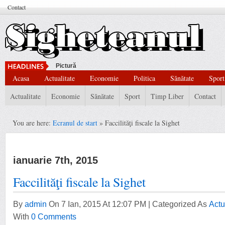
Contact
Pictură Modernă, D
Acasa
Actualitate
Economie
Politica
Sănătate
Sport
Actualitate
Economie
Sănătate
Sport
Timp Liber
Contact
You are here:
Ecranul de start
» Faccilităţi fiscale la Sighet
ianuarie 7th, 2015
Faccilităţi fiscale la Sighet
By
admin
On 7 Ian, 2015 At 12:07 PM | Categorized As
Actu
With
0 Comments