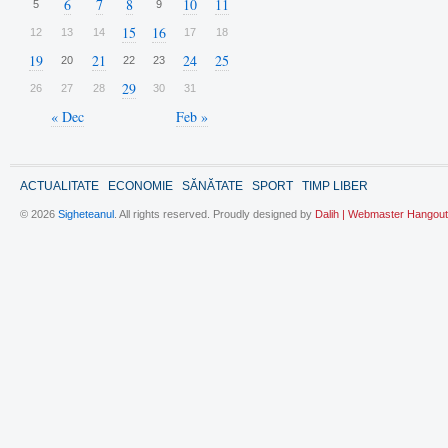
6
7
8
10
11
5
9
15
16
12
13
14
17
18
19
21
24
25
20
22
23
29
26
27
28
30
31
« Dec
Feb »
ACTUALITATE
ECONOMIE
SĂNĂTATE
SPORT
TIMP LIBER
© 2026
Sigheteanul
. All rights reserved. Proudly designed by
Dalih | Webmaster Hangout