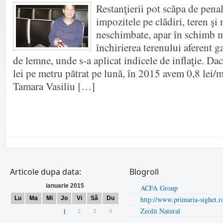
Restanţierii pot scăpa de penal
impozitele pe clădiri, teren şi
neschimbate, apar în schimb m
închirierea terenului aferent g
de lemne, unde s-a aplicat indicele de inflaţie. D
lei pe metru pătrat pe lună, în 2015 avem 0,8 lei/
Tamara Vasiliu […]
Articole dupa data:
Blogroll
ianuarie 2015
ACFA Group
Lu
Ma
Mi
Jo
Vi
Sâ
Du
http://www.primaria-sighet.r
Zeolit Natural
1
2
3
4