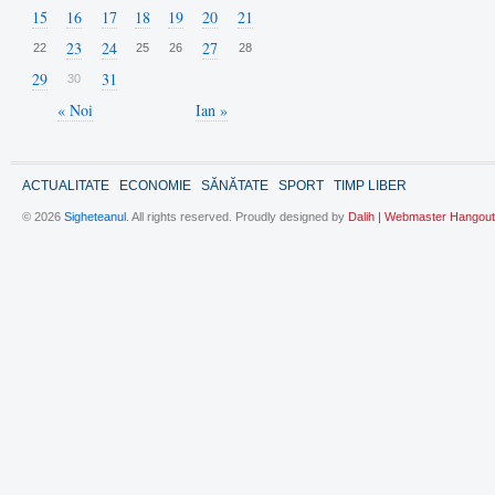
15
16
17
18
19
20
21
23
24
27
22
25
26
28
29
31
30
« Noi
Ian »
ACTUALITATE
ECONOMIE
SĂNĂTATE
SPORT
TIMP LIBER
© 2026
Sigheteanul
. All rights reserved. Proudly designed by
Dalih | Webmaster Hangout