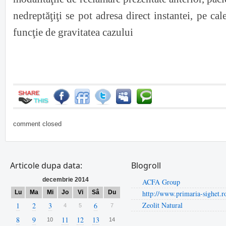
nedreptăţiţi se pot adresa direct instantei, pe cal
funcţie de gravitatea cazului
comment closed
Articole dupa data:
Blogroll
decembrie 2014
ACFA Group
Lu
Ma
Mi
Jo
Vi
Sâ
Du
http://www.primaria-sighet.r
Zeolit Natural
1
2
3
6
4
5
7
8
9
11
12
13
10
14