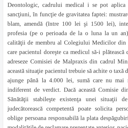
Deontologic, cadrului medical i se pot aplica
sancţiuni, în funcţie de gravitatea faptei: mustra
blam, amendă (între 100 lei şi 1500 lei), inte
profesia (pe o perioada de la o luna la un an)
calităţii de membru al Colegiului Medicilor din
care pacientul doreşte ca medicul să-i plătească 
adreseze Comisiei de Malpraxis din cadrul Minis
această situaţie pacientul trebuie să achite o taxă 
ajunge până la 4.000 lei, sumă care nu mai r
indiferent de verdict. Dacă această Comisie di
Sănătăţii stabileşte existenţa unei situaţii d
judecătorească competentă poate solicita perso
oblige persoana responsabilă la plata despăgubiri
modalităţile de reclamare prezentate anterior, paci