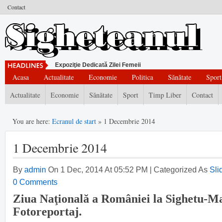
Contact
Expoziţie Dedicată Zilei Femeii
Acasa
Actualitate
Economie
Politica
Sănătate
Sport
Actualitate
Economie
Sănătate
Sport
Timp Liber
Contact
You are here:
Ecranul de start
» 1 Decembrie 2014
1 Decembrie 2014
By
admin
On 1 Dec, 2014 At 05:52 PM | Categorized As
Sl
0 Comments
Ziua Naţională a României la Sighetu-M
Fotoreportaj.