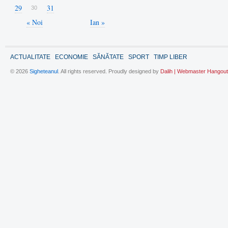
29
31
30
« Noi
Ian »
ACTUALITATE
ECONOMIE
SĂNĂTATE
SPORT
TIMP LIBER
© 2026
Sigheteanul
. All rights reserved. Proudly designed by
Dalih | Webmaster Hangout