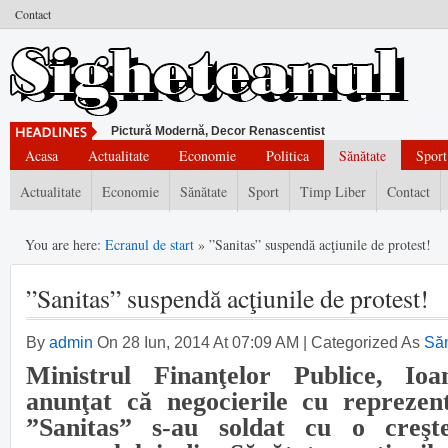
Contact
Pictură Modernă, Decor Renascentist
Acasa
Actualitate
Economie
Politica
Sănătate
Sport
Actualitate
Economie
Sănătate
Sport
Timp Liber
Contact
You are here:
Ecranul de start
» ”Sanitas” suspendă acţiunile de protest!
”Sanitas” suspendă acţiunile de protest!
By
admin
On 28 Iun, 2014 At 07:09 AM | Categorized As
Săn
Ministrul Finanţelor Publice, Io
anunţat că negocierile cu reprezent
”Sanitas” s-au soldat cu o creşte