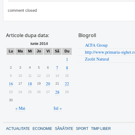
comment closed
Articole dupa data:
Blogroll
iunie 2014
ACFA Group
Lu
Ma
Mi
Jo
Vi
Sâ
Du
http://www.primaria-sighet.r
Zeolit Natural
1
7
8
2
3
4
5
6
9
10
11
12
13
14
15
16
18
20
22
17
19
21
28
23
24
25
26
27
29
30
« Mai
Iul »
ACTUALITATE
ECONOMIE
SĂNĂTATE
SPORT
TIMP LIBER