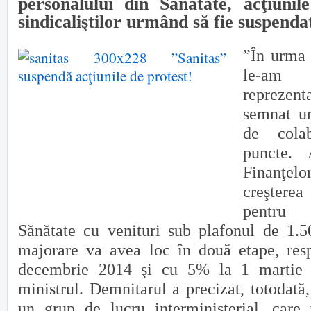
personalului din Sănătate, acţiunil
sindicaliştilor urmând să fie suspenda
”În urma 
le-am
reprezent
semnat un
de cola
puncte. A
Finanţelor
creşterea
pentru 
Sănătate cu venituri sub plafonul de 1.5
majorare va avea loc în două etape, res
decembrie 2014 şi cu 5% la 1 martie 
ministrul. Demnitarul a precizat, totodată,
un grup de lucru interministerial, care