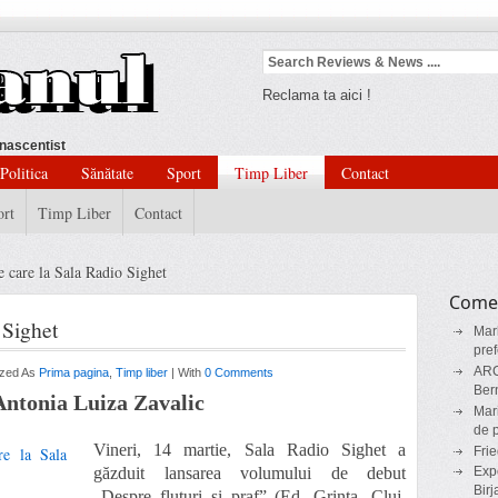
Reclama ta aici !
nascentist
Politica
Sănătate
Sport
Timp Liber
Contact
ort
Timp Liber
Contact
e care la Sala Radio Sighet
Comen
 Sighet
Mar
pref
AR
ized As
Prima pagina
,
Timp liber
| With
0 Comments
Ber
 Antonia Luiza Zavalic
Mar
de p
Vineri, 14 martie, Sala Radio Sighet a
Frie
găzduit lansarea volumului de debut
Expo
Birj
„Despre fluturi şi praf” (Ed. Grinta, Cluj,