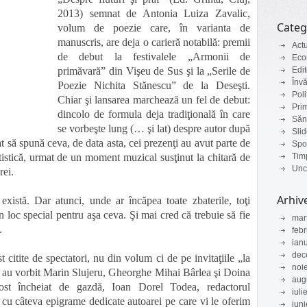
2013) semnat de Antonia Luiza Zavalic,
Categ
volum de poezie care, în varianta de
manuscris, are deja o carieră notabilă: premii
Actu
de debut la festivalele „Armonii de
Eco
primăvară” din Vişeu de Sus şi la „Serile de
Edit
Înv
Poezie Nichita Stănescu” de la Deseşti.
Poli
Chiar şi lansarea marchează un fel de debut:
Pri
dincolo de formula deja tradiţională în care
Săn
se vorbeşte lung (… şi lat) despre autor după
Sli
tat să spună ceva, de data asta, cei prezenţi au avut parte de
Spo
istică, urmat de un moment muzical susţinut la chitară de
Timp
Unc
rei.
Arhiv
există. Dar atunci, unde ar încăpea toate zbaterile, toţi
un loc special pentru aşa ceva. Şi mai cred că trebuie să fie
mar
.
feb
ian
dec
 citite de spectatori, nu din volum ci de pe invitaţiile „la
noi
că au vorbit Marin Slujeru, Gheorghe Mihai Bârlea şi Doina
aug
ost încheiat de gazdă, Ioan Dorel Todea, redactorul
iuli
 cu câteva epigrame dedicate autoarei pe care vi le oferim
iun