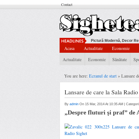
Contact
Pictură Modernă, Decor Re
Acasa
Actualitate
Economie
Actualitate
Economie
Sănătate
Sp
You are here:
Ecranul de start
» Lansare d
Lansare de care la Sala Radio
By
admin
On 15 Mar, 2014 At 10:35 AM | Categor
„Despre fluturi şi praf” de