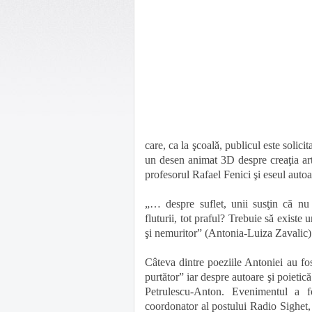
care, ca la şcoală, publicul este solici
un desen animat 3D despre creaţia art
profesorul Rafael Fenici şi eseul autoa
„… despre suflet, unii susţin că nu 
fluturii, tot praful? Trebuie să existe 
şi nemuritor” (Antonia-Luiza Zavalic)
Câteva dintre poeziile Antoniei au fost
purtător” iar despre autoare şi poieti
Petrulescu-Anton. Evenimentul a f
coordonator al postului Radio Sighet,