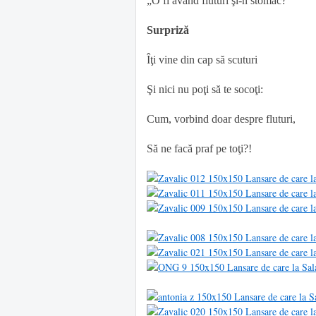
„O fi având fluturi şi-n stomac?”
Surpriză
Îţi vine din cap să scuturi
Şi nici nu poţi să te socoţi:
Cum, vorbind doar despre fluturi,
Să ne facă praf pe toţi?!