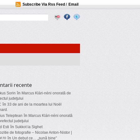
Subscribe Via Rss Feed
/
Email
tarii recente
în
kus Sorin
Marcus Klári-néni onorată de
ectul judeţului
în
C
33 de ani de la moartea lui Noël
nard.
în
ius Teleptean
Marcus Klári-néni onorată
refectul judeţului
în
d Esti
Sukkot la Sighet
zitie de fotografie – Nicolae Anton-Nistor |
ar.ro
în
Un debut ce… „sună bine”