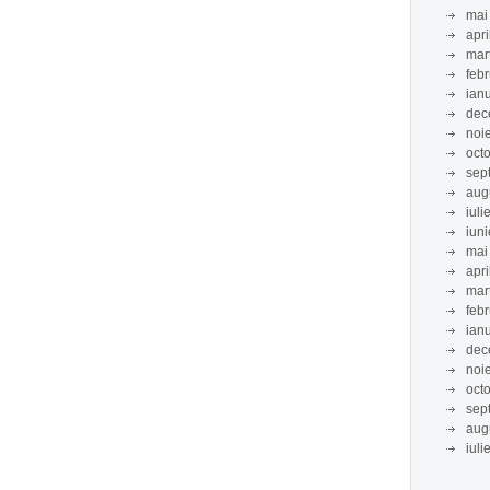
mai
apri
mar
feb
ian
dec
noi
oct
sep
aug
iuli
iun
mai
apri
mar
feb
ian
dec
noi
oct
sep
aug
iuli