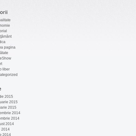
orii
alitate
nomie
orial
ăţământ
tica
ma pagina
ătate
deShow
rt
 liber
ategorized
e
tie 2015
ruarie 2015
uarie 2015
embrie 2014
embrie 2014
ust 2014
e 2014
ie 2014