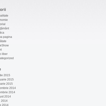
orii
alitate
nomie
orial
ăţământ
tica
ma pagina
ătate
deShow
rt
 liber
ategorized
e
tie 2015
ruarie 2015
uarie 2015
embrie 2014
embrie 2014
ust 2014
e 2014
ie 2014