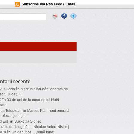
Subscribe Via Rss Feed
/
Email
tarii recente
în
kus Sorin
Marcus Klári-néni onorată de
ectul judeţului
în
C
33 de ani de la moartea lui Noël
nard.
în
ius Teleptean
Marcus Klári-néni onorată
refectul judeţului
în
d Esti
Sukkot la Sighet
zitie de fotografie – Nicolae Anton-Nistor |
ar.ro
în
Un debut ce… „sună bine”