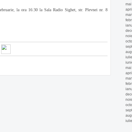
mai
apri
 februarie, la ora 16:30 la Sala Radio Sighet, str.
Plevnei nr. 8
mar
feb
ian
dec
noi
oct
sep
aug
iuli
iun
mai
apri
mar
feb
ian
dec
noi
oct
sep
aug
iuli