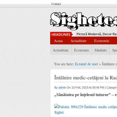
Contact
Pictură Modernă, Decor Re
Acasa
Actualitate
Economie
Actualitate
Economie
Sănătate
Sp
You are here:
Ecranul de start
» Întâlnire 
Întâlnire medic-cetăţeni la Ra
By
admin
On 10 Feb, 2015 At 09:46 PM | Catego
„Sănătatea pe înţelesul tuturor” – ed