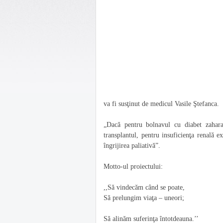
va fi susţinut de medicul Vasile Ştefanca.
„Dacă pentru bolnavul cu diabet zaharat
transplantul, pentru insuficienţa renală ex
îngrijirea paliativă”.
Motto-ul proiectului:
,,Să vindecăm când se poate,
Să prelungim viaţa – uneori;
Să alinăm suferinţa întotdeauna.’’