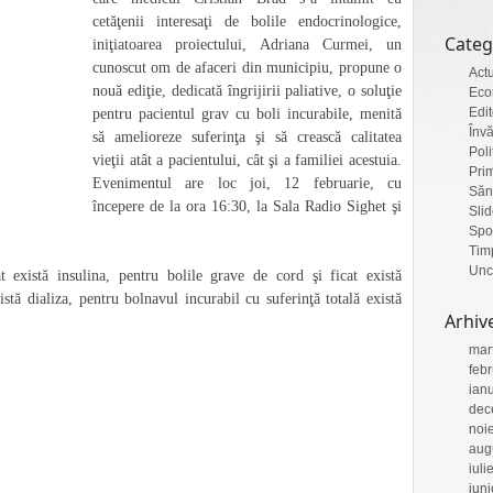
cetăţenii interesaţi de bolile endocrinologice,
Categ
iniţiatoarea proiectului, Adriana Curmei, un
cunoscut om de afaceri din municipiu, propune o
Actu
nouă ediţie, dedicată îngrijirii paliative, o soluţie
Eco
Edit
pentru pacientul grav cu boli incurabile, menită
Înv
să amelioreze suferinţa şi să crească calitatea
Poli
vieţii atât a pacientului, cât şi a familiei acestuia.
Pri
Evenimentul are loc joi, 12 februarie, cu
Săn
începere de la ora 16:30, la Sala Radio Sighet şi
Sli
Spo
Timp
Unc
 există insulina, pentru bolile grave de cord şi ficat există
istă dializa, pentru bolnavul incurabil cu suferinţă totală există
Arhiv
mar
feb
ian
dec
noi
aug
iuli
iun