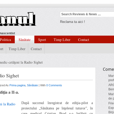
Reclama ta aici !
nascentist
Politica
Sănătate
Sport
Timp Liber
Contact
ort
Timp Liber
Contact
medic-cetăţeni la Radio Sighet
Comen
dio Sighet
Mar
pref
AR
rized As
Prima pagina
,
Sănătate
| With
0 Comments
Ber
iţia a II-a.
Mar
de p
După succesul înregistrat de ediţia-pilot a
Frie
Expo
proiectului „Sănătatea pe înţelesul tuturor”, în
Birj
care medicul Cristian Brad s-a întâlnit cu