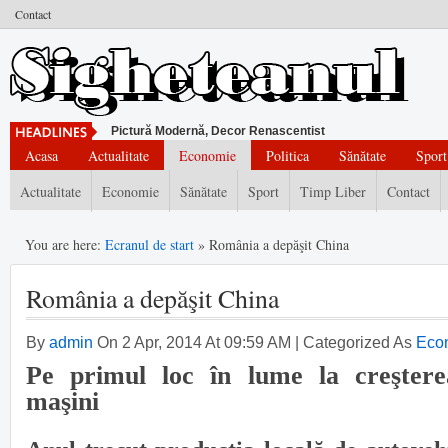
Contact
Pictură Modernă, Decor Renascentist
Acasa
Actualitate
Economie
Politica
Sănătate
Sport
Actualitate
Economie
Sănătate
Sport
Timp Liber
Contact
You are here:
Ecranul de start
» România a depăşit China
România a depăşit China
By
admin
On 2 Apr, 2014 At 09:59 AM | Categorized As
Eco
Pe primul loc în lume la creştere
maşini