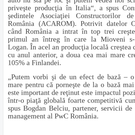
auto nu stă pe loc şi putem vedea noi sc
priveşte producţia în Italia“, a spus Con
şedintele Aso­ciaţiei Con­struc­torilor 
România (ACAROM). Potrivit datelor O
când România a intrat în top trei creşte
primul an întreg în care la Mioveni s
Logan. În acel an producţia locală creşte
cu anul anterior, a doua cea mai mare cr
105% a Finlandei.
„Putem vorbi şi de un efect de bază – o 
mare pentru că porneşte de la o bază mai
este important de reţinut este impactul poz
într-o piaţă globală foarte competitivă cu
spus Bogdan Belciu, partener, servicii de
management al PwC România.