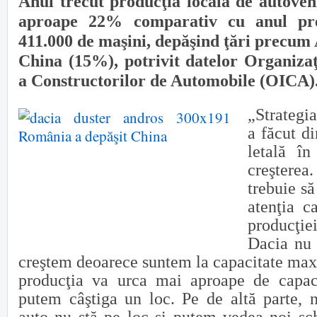
Anul trecut producţia locală de autoveh
aproape 22% comparativ cu anul pre
411.000 de maşini, depăşind ţări precum
China (15%), potrivit datelor Orga­ni­zaţ
a Constructorilor de Auto­mo­bile (OICA)
„Strategi
a făcut d
letală în
creştere
trebuie să
atenţia c
producţie
Dacia nu
creştem deoarece suntem la capacitate max
producţia va urca mai aproape de capaci
putem câştiga un loc. Pe de altă parte, n