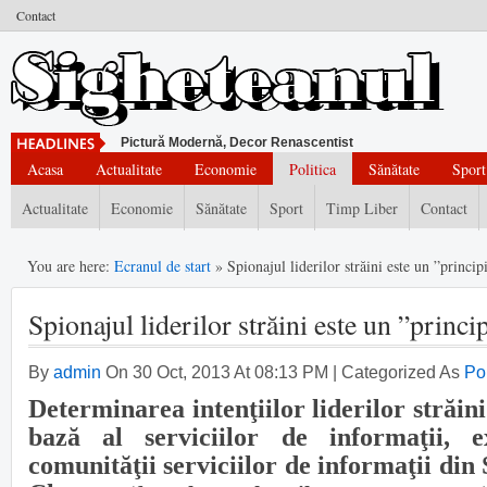
Contact
Pictură Modernă, Decor Renascentist
Acasa
Actualitate
Economie
Politica
Sănătate
Sport
Actualitate
Economie
Sănătate
Sport
Timp Liber
Contact
You are here:
Ecranul de start
» Spionajul liderilor străini este un ”princi
Spionajul liderilor străini este un ”princ
By
admin
On 30 Oct, 2013 At 08:13 PM | Categorized As
Pol
Determinarea intenţiilor liderilor străini
bază al serviciilor de informaţii, e
comunităţii serviciilor de informaţii di